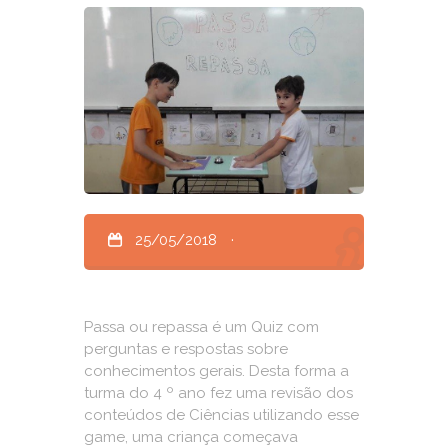
25/05/2018
·
Passa ou repassa é um Quiz com
perguntas e respostas sobre
conhecimentos gerais. Desta forma a
turma do 4 º ano fez uma revisão dos
conteúdos de Ciências utilizando esse
game, uma criança começava