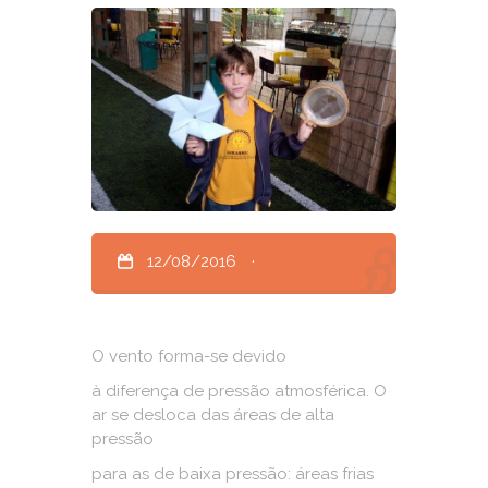
12/08/2016
·
O vento forma-se devido
à diferença de pressão atmosférica. O
ar se desloca das áreas de alta
pressão
para as de baixa pressão: áreas frias